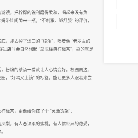
乎的滤镜，把柠檬的锐利磨得柔和，喝起来没有负
妈带娃间隙来一瓶，“不刺激、够舒服” 的评价，
底，却去掉了涩口的 “棱角”，喝着像 “老朋友的
进店时会自然想起 “拿瓶经典柠檬茶”，靠的就是
鲜活，粉粉的茶汤一看就让人心情变好。校园周边、
圈，“好喝又上镜” 的标签，能让更多人跟着来尝
柠檬茶，更像给你搭了个 “灵活货架”：
奇的凤梨，有人恋温柔的蜜桃，有人信经典的稳妥，
求。