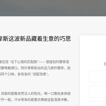
尔卑斯这波新品藏着生意的巧思
像在找 “当下心情的匹配款”—— 想提劲时要够清
时要喝着顺口。阿尔卑斯新出的这几款柠檬茶，就
四个口味，各有各的 “适配场景”。
劲，凤梨的甜像突然注入的阳光，喝一口像给身体按
后拧开一瓶，汗水带来的疲惫仿佛被这股清爽冲散，