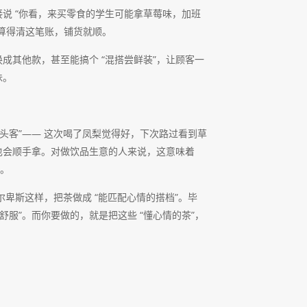
说 “你看，来买零食的学生可能拿草莓味，加班
算得清这笔账，铺货就顺。
成其他款，甚至能搞个 “混搭尝鲜装”，让顾客一
味。
头客”—— 这次喝了凤梨觉得好，下次路过看到草
也会顺手拿。对做饮品生意的人来说，这意味着
”。
尔卑斯这样，把茶做成 “能匹配心情的搭档”。毕
舒服”。而你要做的，就是把这些 “懂心情的茶”，