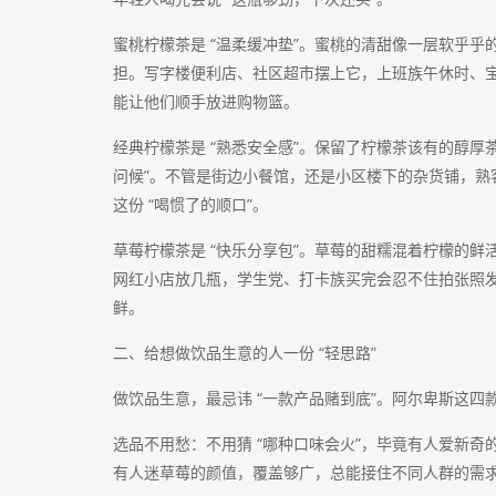
蜜桃柠檬茶是 “温柔缓冲垫”。蜜桃的清甜像一层软乎
担。写字楼便利店、社区超市摆上它，上班族午休时、宝
能让他们顺手放进购物篮。
经典柠檬茶是 “熟悉安全感”。保留了柠檬茶该有的醇厚茶
问候”。不管是街边小餐馆，还是小区楼下的杂货铺，熟客
这份 “喝惯了的顺口”。
草莓柠檬茶是 “快乐分享包”。草莓的甜糯混着柠檬的
网红小店放几瓶，学生党、打卡族买完会忍不住拍张照发
鲜。
二、给想做饮品生意的人一份 “轻思路”
做饮品生意，最忌讳 “一款产品赌到底”。阿尔卑斯这四款
选品不用愁：不用猜 “哪种口味会火”，毕竟有人爱新
有人迷草莓的颜值，覆盖够广，总能接住不同人群的需