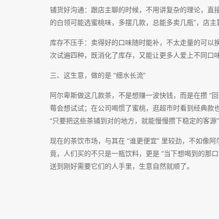
铺货好沟通：跟店主聊的时候，不用讲复杂的理论，直接
的白领可能选蜜桃味，多摆几款，总能多卖几瓶”，店主
库存不压手：卖得好的口味随时能补，不太走量的可以换
次试遍四种，既消化了库存，又能让更多人爱上不同口
三、这生意，做的是 “细水长流”
阿尔卑斯做这几款茶，不是想赚一波快钱，而是在攒 “回
莓会想试试；在公司喝惯了蜜桃，逛超市时看到经典款
“只要把这些茶铺到对的地方，就能慢慢攒下稳定的客源
现在的茶饮市场，与其在 “谁更便宜” 里较劲，不如像阿
竟，人们买的不只是一瓶饮料，更是 “当下想喝到的那口
送到刚好需要它们的人手里，生意自然就顺了。