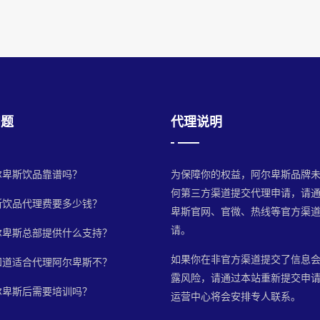
问题
代理说明
尔卑斯饮品靠谱吗？
为保障你的权益，阿尔卑斯品牌
何第三方渠道提交代理申请，请
斯饮品代理费要多少钱？
卑斯官网、官微、热线等官方渠
请。
尔卑斯总部提供什么支持？
如果你在非官方渠道提交了信息
知道适合代理阿尔卑斯不？
露风险，请通过本站重新提交申
尔卑斯后需要培训吗？
运营中心将会安排专人联系。