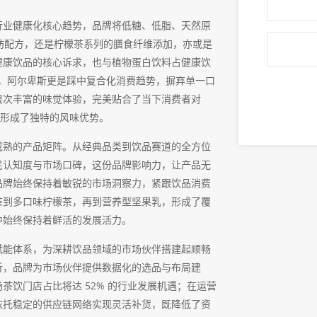
行业健康化核心趋势，品牌将低糖、低脂、天然原
脂肪配方，还是柠檬茶系列的膳食纤维添加，亦或是
健康饮品的核心诉求，也与植物蛋白饮料占健康饮
新上，阿尔卑斯更是踩中复合化消费趋势，摒弃单一口
层次丰富的味觉体验，完美贴合了当下消费者对
道中形成了独特的风味优势。
成熟的产品矩阵。从经典品类到饮品赛道的全方位
民认知度与市场口碑，这份品牌影响力，让产品无
品牌始终保持着敏锐的市场洞察力，紧跟饮品消费
茶到多口味柠檬茶，再到营养型坚果乳，形成了覆
中始终保持着鲜活的发展活力。
赋能体系，为深耕饮品领域的市场伙伴搭建起顺畅
析，品牌为市场伙伴提供数据化的选品与布局建
饮门店占比将达 52% 的行业发展机遇；在运营
依托稳定的供应链网络实现灵活补货，既降低了资