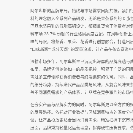
阿尔卑斯的品牌布局，始终与市场需求同频共振。紧扣
料的理念融入全系列产品研发，无论是果茶系列的 0 
巴旦木坚果乳的低脂高钙设计，都精准契合了消费者对
料市场 28.7% 份额的行业格局高度匹配。在风味创
味的局限，将茶香、果香、花香进行创意融合，打造出
“口味新颖”“成分天然” 的双重追求，让产品在茶饮赛
深耕市场多年，阿尔卑斯早已沉淀出深厚的品牌底蕴与
布局，品牌凭借始终如一的品质把控，积累了广泛的国
需过多宣传便能获得消费者与终端渠道的认可。同时，
的细分趋势，持续迭代产品品类与风味，从复合风味果
盖不同消费需求的产品体系，让品牌在竞争激烈的市场
在夯实产品与品牌实力的同时，阿尔卑斯更以全方位的
的发展路径。依托对行业数据与区域消费特点的深度分
议，让产品投放更贴合当地消费需求，精准把握下沉市场茶
层面，品牌秉持轻量化运营理念，摒弃硬性压货要求，